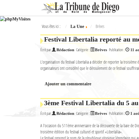
Ok
Vous êtes ici :
Brèves
La Une
L'actualité à Diego Suarez
Festival Libertalia reporté au 
La Une
Écrit par
Catégorie :
Publication :
Rédaction
Brèves
11 a
Actualités
L’organisation du festival Libertalia a décider de reporter la troisième
organisateurs ont considéré que le déroulement de ce festival souffri
Élections 2018
Société
Ajouter un commentaire
Editoriaux
3ème Festival Libertalia du 5 au
Féminin
Écrit par
Catégorie :
Publication :
Rédaction
Brèves
1 ao
Sports
A l’occasion du 511ème anniversaire de la découverte de la baie de 
troisième édition du festival culturel et sportif «Libertalia».
Santé
Le festival reprend le nom de la république utopique légendaire qui au