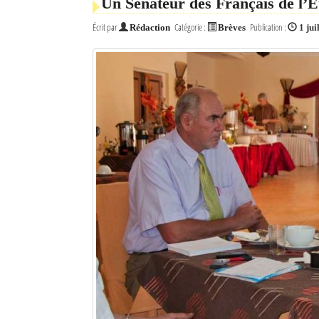
Un Sénateur des Français de l’
Écrit par
Catégorie :
Publication :
Rédaction
Brèves
1 jui