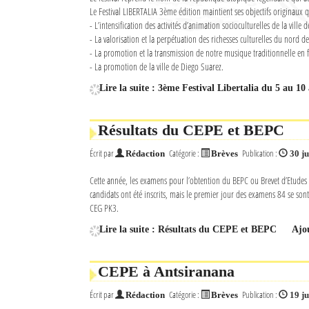
Le Festival LIBERTALIA 3ème édition maintient ses objectifs originaux q
Culture
- L’intensification des activités d’animation socioculturelles de la ville
- La valorisation et la perpétuation des richesses culturelles du nord 
Economie
- La promotion et la transmission de notre musique traditionnelle en f
- La promotion de la ville de Diego Suarez.
Brèves
Lire la suite : 3ème Festival Libertalia du 5 au 10
Le Nord de Madagascar
Résultats du CEPE et BEPC
Avions
Écrit par
Catégorie :
Publication :
Rédaction
Brèves
30 ju
Météo
Cette année, les examens pour l’obtention du BEPC ou Brevet d’Etudes d
Marées
candidats ont été inscrits, mais le premier jour des examens 84 se sont 
CEG PK3.
Le Port
Lire la suite : Résultats du CEPE et BEPC
Ajo
La Ville
CEPE à Antsiranana
L'actualité du tourisme
Écrit par
Catégorie :
Publication :
Rédaction
Brèves
19 ju
Histoire