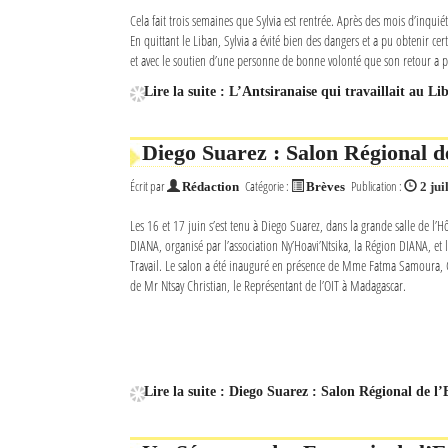
Cela fait trois semaines que Sylvia est rentrée. Après des mois d’inqu
Mot de passe
En quittant le Liban, Sylvia a évité bien des dangers et a pu obtenir cer
et avec le soutien d’une personne de bonne volonté que son retour a p
Lire la suite : L’Antsiranaise qui travaillait au Li
Se souvenir de moi
Connexion
Diego Suarez : Salon Régional 
Écrit par
Catégorie :
Publication :
Rédaction
Brèves
2 jui
Identifiant oublié ?
Les 16 et 17 juin s’est tenu à Diego Suarez, dans la grande salle de l’H
Mot de passe oublié ?
DIANA, organisé par l’association Ny’Hoavi’Ntsika, la Région DIANA, et
Travail. Le salon a été inauguré en présence de Mme Fatma Samoura, 
de Mr Ntsay Christian, le Représentant de l’OIT à Madagascar.
Lire la suite : Diego Suarez : Salon Régional de