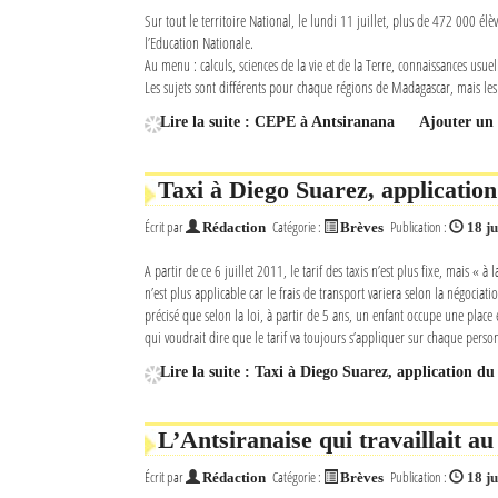
Sur tout le territoire National, le lundi 11 juillet, plus de 472 000 é
Sites touristiques
l’Education Nationale.
Au menu : calculs, sciences de la vie et de la Terre, connaissances usuel
Les sujets sont différents pour chaque régions de Madagascar, mais les
Diego Suarez Pratique
Lire la suite : CEPE à Antsiranana
Ajouter un
Adresses utiles
Taxi à Diego Suarez, application
Vie pratique
Écrit par
Catégorie :
Publication :
Rédaction
Brèves
18 ju
Les Petites Annonces
A partir de ce 6 juillet 2011, le tarif des taxis n’est plus fixe, mais 
La Tribune de Diego en PDF
n’est plus applicable car le frais de transport variera selon la négociati
précisé que selon la loi, à partir de 5 ans, un enfant occupe une place e
Mon compte
qui voudrait dire que le tarif va toujours s’appliquer sur chaque person
Contacts
Lire la suite : Taxi à Diego Suarez, application du
Se connecter
L’Antsiranaise qui travaillait au
Identifiant
Écrit par
Catégorie :
Publication :
Rédaction
Brèves
18 ju