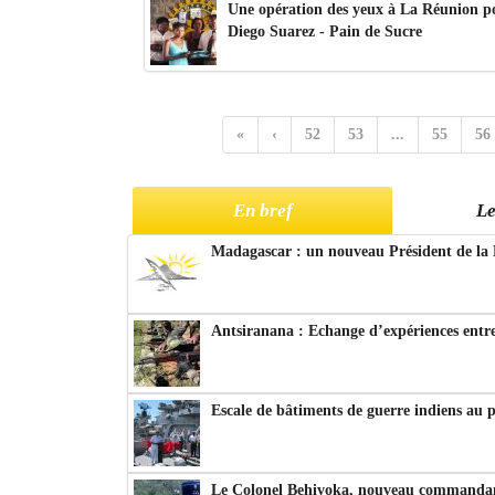
Une opération des yeux à La Réunion p
Diego Suarez - Pain de Sucre
«
‹
52
53
...
55
56
En bref
Le
Madagascar : un nouveau Président de la 
Antsiranana : Echange d’expériences entre
Escale de bâtiments de guerre indiens au 
Le Colonel Behivoka, nouveau commandant