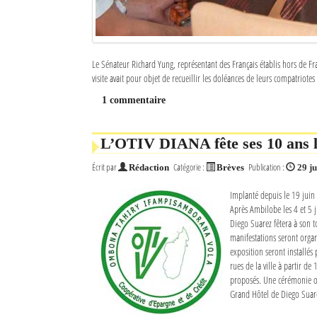
Le Sénateur Richard Yung, représentant des Français établis hors de F
visite avait pour objet de recueillir les doléances de leurs compatriote
1 commentaire
L’OTIV DIANA fête ses 10 ans les
Écrit par
Catégorie :
Publication :
Rédaction
Brèves
29 j
Implanté depuis le 19 juin 
Après Ambilobe les 4 et 5 j
Diego Suarez fêtera à son to
manifestations seront organi
exposition seront installés
rues de la ville à partir de
proposés. Une cérémonie off
Grand Hôtel de Diego Suar