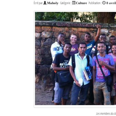
Écrit par
Catégorie :
Publication :
Maholy
Culture
8 avri
Les membres du club