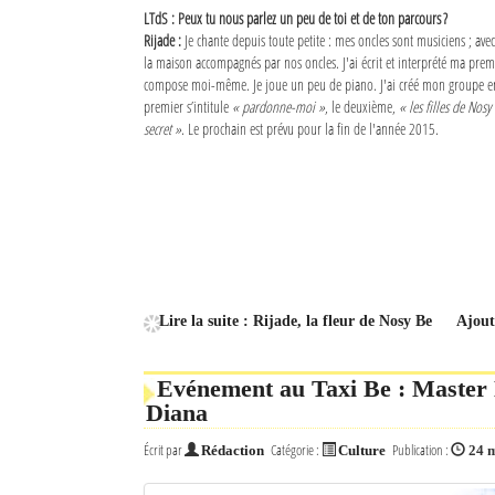
LTdS : Peux tu nous parlez un peu de toi et de ton parcours ?
Rijade :
Je chante depuis toute petite : mes oncles sont musiciens ; ave
la maison accompagnés par nos oncles. J'ai écrit et interprété ma premi
compose moi-même. Je joue un peu de piano. J'ai créé mon groupe en 2
premier s’intitule
« pardonne-moi »
, le deuxième,
« les filles de Nosy
secret »
. Le prochain est prévu pour la fin de l'année 2015.
Lire la suite : Rijade, la fleur de Nosy Be
Ajout
Evénement au Taxi Be : Master 
Diana
Écrit par
Catégorie :
Publication :
Rédaction
Culture
24 