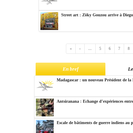
Street art : Zôky Gouzou arrive à Diego
«
‹
...
5
6
7
8
En bref
Le
Madagascar : un nouveau Président de la 
Antsiranana : Echange d’expériences entre
Escale de bâtiments de guerre indiens au 