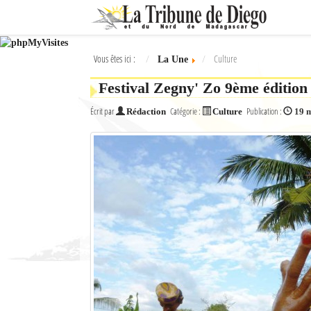
Ok
Vous êtes ici :
Culture
La Une
L'actualité à Diego Suarez
Festival Zegny' Zo 9ème édition 
La Une
Écrit par
Catégorie :
Publication :
Rédaction
Culture
19 
Actualités
Élections 2018
Société
Editoriaux
Féminin
Sports
Santé