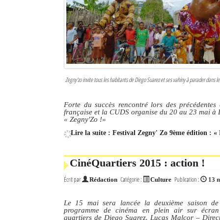
Culture
Economie
Brèves
Le Nord de Madagascar
Zegny'zo invite tous les habitants de Diego Suarez et ses vahiny à parader dans les
Avions
Forte du succès rencontré lors des précédentes 
française et la CUDS organise du 20 au 23 mai à D
Météo
« Zegny'Zo !»
Lire la suite : Festival Zegny' Zo 9ème édition : «
Marées
Le Port
CinéQuartiers 2015 : action !
La Ville
Écrit par
Catégorie :
Publication :
Rédaction
Culture
13 
L'actualité du tourisme
Le 15 mai sera lancée la deuxième saison de 
programme de cinéma en plein air sur écran
Histoire
quartiers de Diego Suarez. Lucas Malcor – Direct