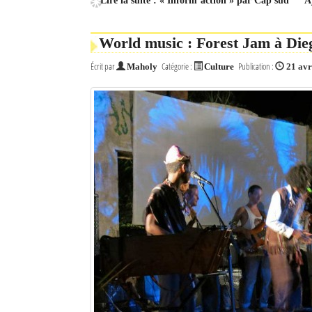
Lire la suite : « Inform’action » par Cap sud
A
World music : Forest Jam à Die
Écrit par
Catégorie :
Publication :
Maholy
Culture
21 avr