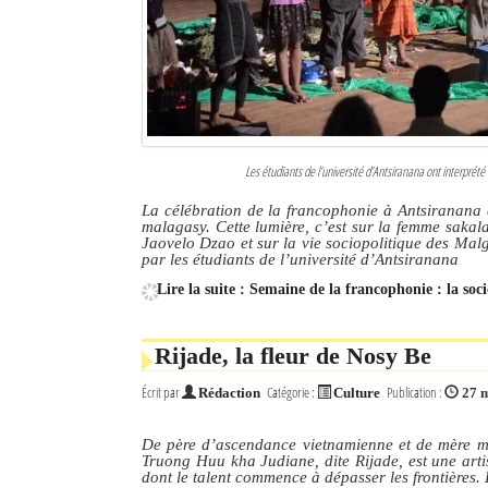
Les étudiants de l’université d’Antsiranana ont interpré
La célébration de la francophonie à Antsiranana é
malagasy. Cette lumière, c’est sur la femme sakal
Jaovelo Dzao et sur la vie sociopolitique des Mal
par les étudiants de l’université d’Antsiranana
Lire la suite : Semaine de la francophonie : la so
Rijade, la fleur de Nosy Be
Écrit par
Catégorie :
Publication :
Rédaction
Culture
27 
De père d’ascendance vietnamienne et de mère m
Truong Huu kha Judiane, dite Rijade, est une arti
dont le talent commence à dépasser les frontières.