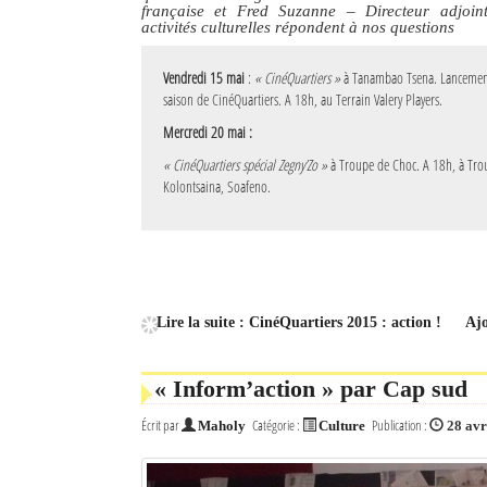
française et Fred Suzanne – Directeur adjoin
activités culturelles répondent à nos questions
Sites touristiques
Vendredi 15 mai
:
« CinéQuartiers »
à Tanambao Tsena. Lancement 
Diego Suarez Pratique
saison de CinéQuartiers. A 18h, au Terrain Valery Players.
Mercredi 20 mai :
Adresses utiles
« CinéQuartiers spécial Zegny’Zo »
à Troupe de Choc. A 18h, à Tro
Kolontsaina, Soafeno.
Vie pratique
Les Petites Annonces
La Tribune de Diego en PDF
Mon compte
Lire la suite : CinéQuartiers 2015 : action !
Aj
Contacts
« Inform’action » par Cap sud
Se connecter
Écrit par
Catégorie :
Publication :
Maholy
Culture
28 avr
Identifiant