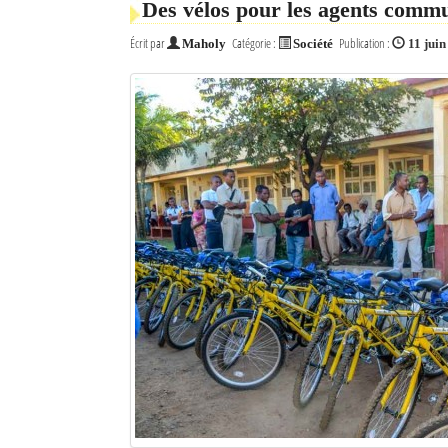
Des vélos pour les agents comm
Écrit par
Catégorie :
Publication :
Maholy
Société
11 jui