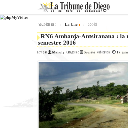
Ok
Vous êtes ici :
Société
La Une
L'actualité à Diego Suarez
RN6 Ambanja-Antsiranana : la r
La Une
semestre 2016
Actualités
Écrit par
Catégorie :
Publication :
Maholy
Société
17 jui
Élections 2018
Société
Editoriaux
Féminin
Sports
Santé