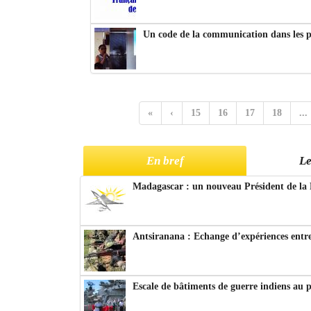
Un code de la communication dans les p
«
‹
15
16
17
18
...
En bref
Le
Madagascar : un nouveau Président de la 
Antsiranana : Echange d’expériences entre
Escale de bâtiments de guerre indiens au 