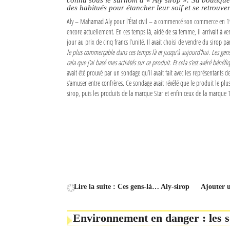
des habitués pour étancher leur soif et se retrouve
Sites touristiques
Aly – Mahamad Aly pour l’État civil – a commencé son commerce en 1
encore actuellement. En ces temps là, aidé de sa femme, il arrivait à v
jour au prix de cinq francs l’unité. Il avait choisi de vendre du sirop p
Diego Suarez Pratique
le plus commerçable dans ces temps là et jusqu’à aujourd’hui. Les gens 
cela que j’ai basé mes activités sur ce produit. Et cela s’est avéré bénéf
Adresses utiles
avait été prouvé par un sondage qu’il avait fait avec les représentants d
s’amuser entre confrères. Ce sondage avait révélé que le produit le plu
Vie pratique
sirop, puis les produits de la marque Star et enfin ceux de la marque 
Les Petites Annonces
La Tribune de Diego en PDF
Mon compte
Contacts
Lire la suite : Ces gens-là… Aly-sirop
Ajouter 
Se connecter
Identifiant
Environnement en danger : les so