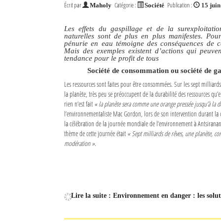
Écrit par
Catégorie :
Publication :
Maholy
Société
15 jui
Mot de passe
Les effets du gaspillage et de la surexploitati
naturelles sont de plus en plus manifestes. Pou
pénurie en eau témoigne des conséquences de ce
Mais des exemples existent d’actions qui peuven
Se souvenir de moi
tendance pour le profit de tous
Connexion
Société de consommation ou société de ga
Les ressources sont faites pour être consommées. Sur les sept milliard
la planète, très peu se préoccupent de la durabilité des ressources qu’el
Identifiant oublié ?
rien n’est fait
« la planète sera comme une orange pressée jusqu’à la d
l’environnementaliste Mac Gordon, lors de son intervention durant la
Mot de passe oublié ?
la célébration de la journée mondiale de l’environnement à Antsiranan
thème de cette journée était
« Sept milliards de rêves, une planète, 
modération »
.
Lire la suite : Environnement en danger : les solut