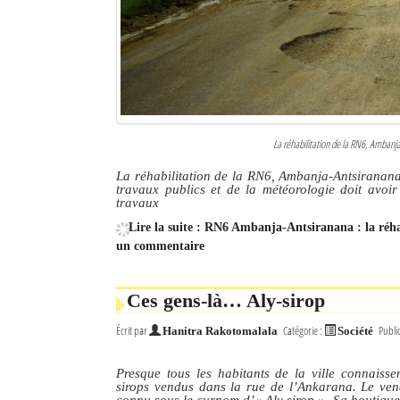
Culture
Economie
Brèves
Le Nord de Madagascar
La réhabilitation de la RN6, Ambanj
Avions
La réhabilitation de la RN6, Ambanja-Antsiranana 
travaux publics et de la météorologie doit avoir
travaux
Météo
Lire la suite : RN6 Ambanja-Antsiranana : la réh
un commentaire
Marées
Le Port
Ces gens-là… Aly-sirop
La Ville
Écrit par
Catégorie :
Publi
Hanitra Rakotomalala
Société
L'actualité du tourisme
Presque tous les habitants de la ville connaisse
sirops vendus dans la rue de l’Ankarana. Le ve
Histoire
connu sous le surnom d’« Aly sirop ». Sa boutique 