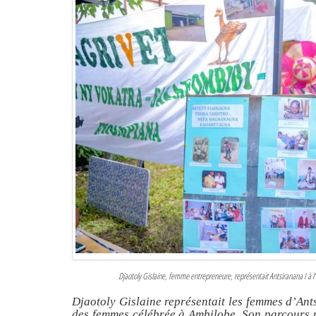
Djaotoly Gislaine, femme entrepreneure, représentait Antsiranana I à l
Djaotoly Gislaine représentait les femmes d’Ants
des femmes célébrée à Ambilobe. Son parcours pr