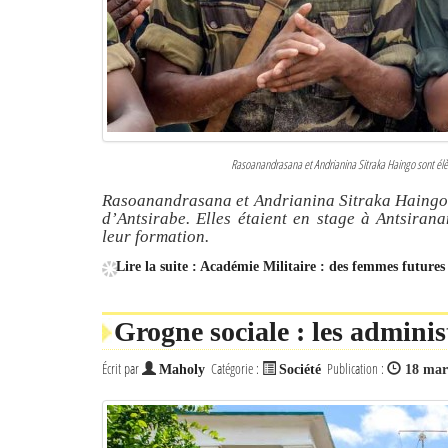
Rasoanandrasana et Andrianina Sitraka Haingo sont élève
Rasoanandrasana et Andrianina Sitraka Haingo so
d’Antsirabe. Elles étaient en stage à Antsiran
leur formation.
Lire la suite : Académie Militaire : des femmes futures 
Grogne sociale : les adminis
Écrit par
Catégorie :
Publication :
Maholy
Société
18 mar