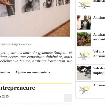
Mahavoka
Antsiran
Antsiran
accident
exposition «hommage aux femmes»
Vol à la
ayette, sur les murs du gymnase Soafeno et
Antsira
aient certes une exposition éphémère, mais
célébrer la femme, d’attirer l’attention sur
Vols de
 femmes
Ajouter un commentaire
impliqu
Antsira
entrepreneure
s 2015