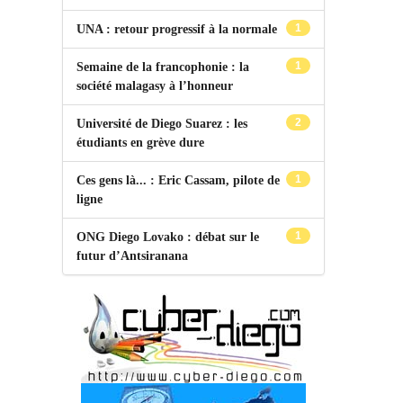
1
UNA : retour progressif à la normale
1
Semaine de la francophonie : la
société malagasy à l’honneur
2
Université de Diego Suarez : les
étudiants en grève dure
1
Ces gens là... : Eric Cassam, pilote de
ligne
1
ONG Diego Lovako : débat sur le
futur d’Antsiranana