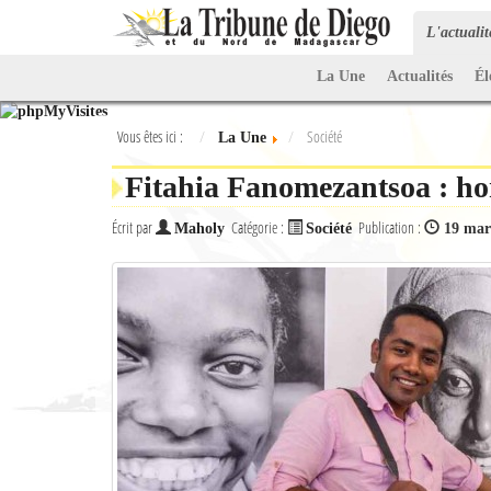
L'actuali
La Une
Actualités
Él
Vous êtes ici :
Société
La Une
Fitahia Fanomezantsoa : 
Écrit par
Catégorie :
Publication :
Maholy
Société
19 mar