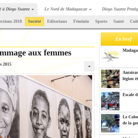
té à Diego Suarez
Le Nord de Madagascar
Diego Suarez Prati
ections 2018
Société
Editoriaux
Féminin
Sports
Santé
Cul
En bref
hommage aux femmes
Madagasc
s 2015
Antsiran
légion é
Escale d
Le Colo
de la g