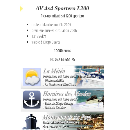
AV 4x4 Sportero L200
Pick-up mitsubishi l200 sportero
couleur blanche modèle 2005
première mise en circulation 2006
131786km
visible à Diego Suarez
10000 euros
tel:
032 66 651 75